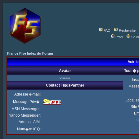
FAQ
Rechercher
Profil
Se c
France Five Index du Forum
Voir l
Avatar
Tout � 
Visiteur
Insc
Contact TiggsPanther
Mess
Adresse e-mail:
Localis
Message Priv�:
Site
MSN Messenger:
Em
Yahoo Messenger:
Lo
Adresse AIM:
Num�ro ICQ: