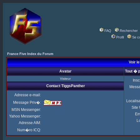
FAQ
Rechercher
Profil
Se c
France Five Index du Forum
Voir l
Avatar
Tout � 
Visiteur
Insc
Contact TiggsPanther
Mess
Adresse e-mail:
Localis
Message Priv�:
Site
MSN Messenger:
Em
Yahoo Messenger:
Lo
Adresse AIM:
Num�ro ICQ: