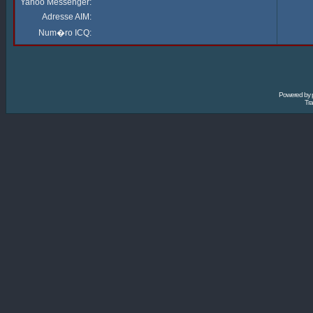
Yahoo Messenger:
Adresse AIM:
Num�ro ICQ:
Powered by
Tra