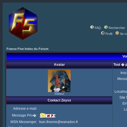
FAQ
Rechercher
Profil
Se c
France Five Index du Forum
Voi
Avatar
Tout � 
Insc
Mess
Localis
Visiteur
Site
Contact Zeyss
Em
Adresse e-mail:
Lo
Message Priv�:
MSN Messenger:
tsan.theone@wanadoo.fr