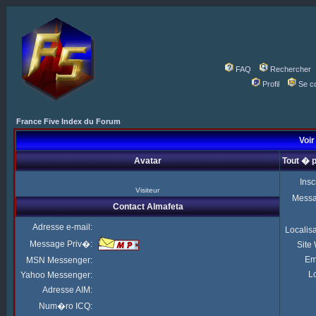
FAQ
Rechercher
Profil
Se c
France Five Index du Forum
Voir
Avatar
Tout � 
Insc
Visiteur
Mess
Contact Almafeta
Adresse e-mail:
Localis
Message Priv�:
Site
Em
MSN Messenger:
Lo
Yahoo Messenger:
Adresse AIM:
Num�ro ICQ: