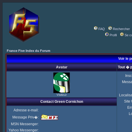
FAQ
Rechercher
Profil
Se c
France Five Index du Forum
Voir le 
Avatar
Tout � 
Insc
Mess
Visiteur
Localis
Site
Contact Green Cornichon
Em
Adresse e-mail:
Lo
Message Priv�:
MSN Messenger:
Yahoo Messenger: