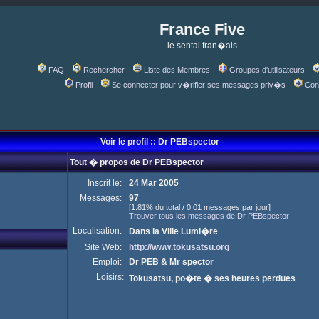
France Five
le sentai fran�ais
FAQ
Rechercher
Liste des Membres
Groupes d'utilisateurs
Profil
Se connecter pour v�rifier ses messages priv�s
Con
Voir le profil :: Dr PEBspector
Tout � propos de Dr PEBspector
Inscrit le:
24 Mar 2005
Messages:
97
[1.81% du total / 0.01 messages par jour]
Trouver tous les messages de Dr PEBspector
Localisation:
Dans la Ville Lumi�re
Site Web:
http://www.tokusatsu.org
Emploi:
Dr PEB & Mr spector
Loisirs:
Tokusatsu, po�te � ses heures perdues