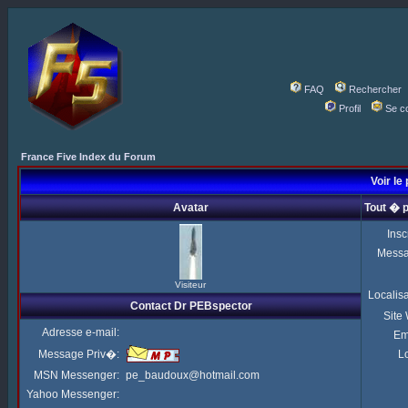
FAQ
Rechercher
Profil
Se c
France Five Index du Forum
Voir le
Avatar
Tout � 
Insc
Mess
Visiteur
Localis
Contact Dr PEBspector
Site
Adresse e-mail:
Em
Message Priv�:
Lo
MSN Messenger:
pe_baudoux@hotmail.com
Yahoo Messenger: