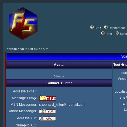
FAQ
Rechercher
Profil
Se c
France Five Index du Forum
Voir
Avatar
Tout � p
Insc
Visiteur
Mess
Contact .Hunter.
Adresse e-mail:
Localis
Site
Message Priv�:
Em
MSN Messenger:
shephard_killer@hotmail.com
Lo
Yahoo Messenger:
Adresse AIM:
Num�ro ICQ: