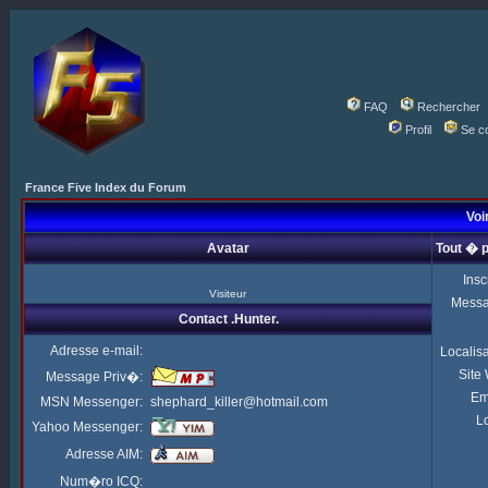
FAQ
Rechercher
Profil
Se c
France Five Index du Forum
Voir
Avatar
Tout � p
Insc
Visiteur
Mess
Contact .Hunter.
Adresse e-mail:
Localis
Site
Message Priv�:
Em
MSN Messenger:
shephard_killer@hotmail.com
Lo
Yahoo Messenger:
Adresse AIM:
Num�ro ICQ: