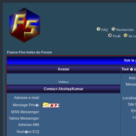
FAQ
Rechercher
Profil
Se c
France Five Index du Forum
Voir le
Avatar
Tout � 
Insc
Visiteur
Mess
Contact AkshayKumar
Adresse e-mail:
Localis
Site
Message Priv�:
Em
MSN Messenger:
Lo
Yahoo Messenger:
Adresse AIM:
Num�ro ICQ: