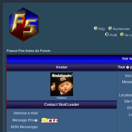
FAQ
Rechercher
Profil
Se c
France Five Index du Forum
Voir l
Avatar
Tout � p
Insc
Mess
Localis
Visiteur
Site
Contact Skull Leader
Em
Adresse e-mail:
Lo
Message Priv�:
MSN Messenger: