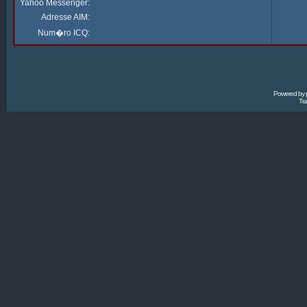
Yahoo Messenger:
Adresse AIM:
Num�ro ICQ:
Powered by
Tra