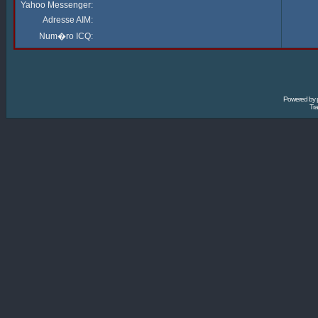
Yahoo Messenger:
Adresse AIM:
Num�ro ICQ:
Powered by
Tra