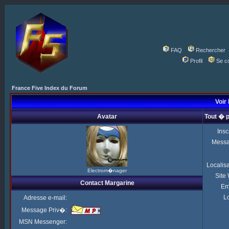
FAQ
Rechercher
Profil
Se c
France Five Index du Forum
Voir 
Avatar
Tout � 
Insc
Mess
Localis
Electrom�nager
Site
Contact Margarine
Em
Lo
Adresse e-mail:
Message Priv�:
MSN Messenger: