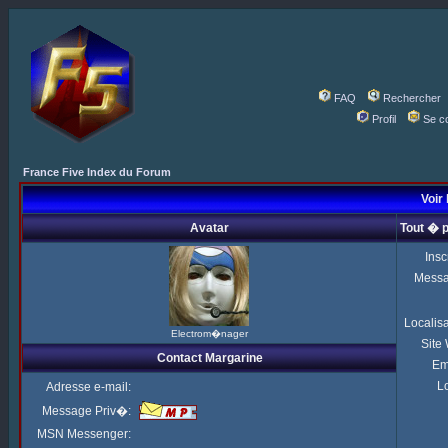
FAQ
Rechercher
Profil
Se c
France Five Index du Forum
Voir 
Avatar
Tout � 
Insc
Mess
Localis
Electrom�nager
Site
Contact Margarine
Em
Lo
Adresse e-mail:
Message Priv�:
MSN Messenger: