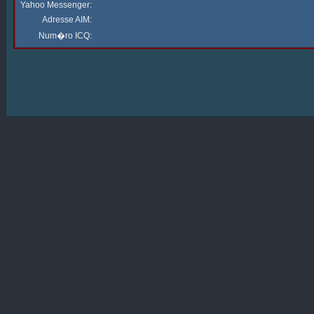
Yahoo Messenger:
Adresse AIM:
Num�ro ICQ: