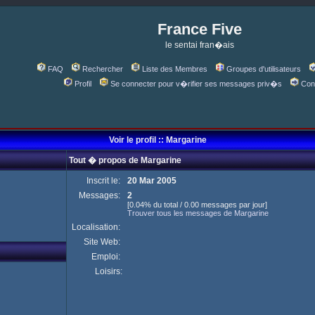
France Five
le sentai fran�ais
FAQ
Rechercher
Liste des Membres
Groupes d'utilisateurs
Profil
Se connecter pour v�rifier ses messages priv�s
Con
Voir le profil :: Margarine
Tout � propos de Margarine
Inscrit le:
20 Mar 2005
Messages:
2
[0.04% du total / 0.00 messages par jour]
Trouver tous les messages de Margarine
Localisation:
Site Web:
Emploi:
Loisirs: