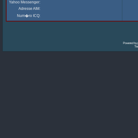
Yahoo Messenger:
Adresse AIM:
Num�ro ICQ:
Powered by
Tra