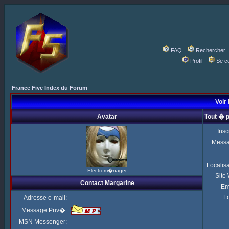
FAQ
Rechercher
Profil
Se c
France Five Index du Forum
Voir 
Avatar
Tout � 
Insc
Mess
Localis
Electrom�nager
Site
Contact Margarine
Em
Lo
Adresse e-mail:
Message Priv�:
MSN Messenger: