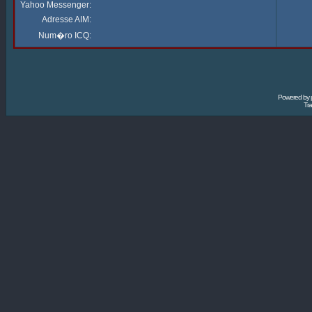
Yahoo Messenger:
Adresse AIM:
Num�ro ICQ:
Powered by
Tra