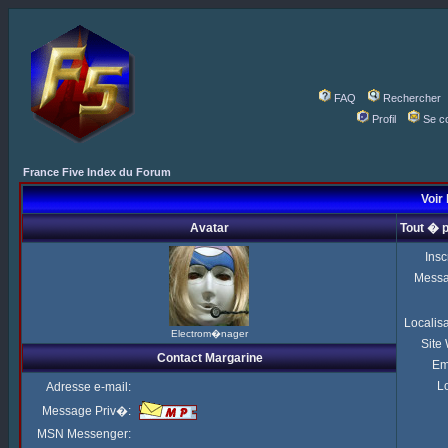
FAQ
Rechercher
Profil
Se c
France Five Index du Forum
Voir 
Avatar
Tout � 
Insc
Mess
Localis
Electrom�nager
Site
Contact Margarine
Em
Lo
Adresse e-mail:
Message Priv�:
MSN Messenger: