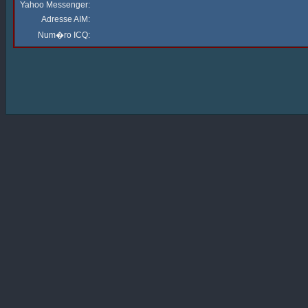
Yahoo Messenger:
Adresse AIM:
Num�ro ICQ: