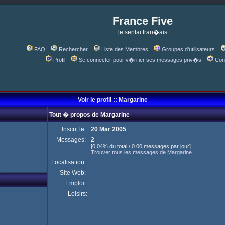
France Five
le sentai fran�ais
FAQ
Rechercher
Liste des Membres
Groupes d'utilisateurs
Profil
Se connecter pour v�rifier ses messages priv�s
Con
Voir le profil :: Margarine
Tout � propos de Margarine
Inscrit le:
20 Mar 2005
Messages:
2
[0.04% du total / 0.00 messages par jour]
Trouver tous les messages de Margarine
Localisation:
Site Web:
Emploi:
Loisirs: