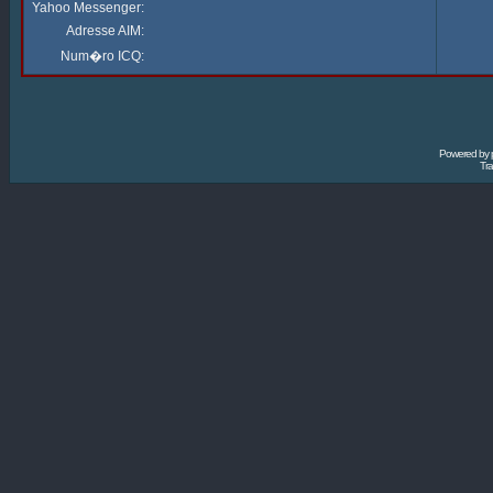
Yahoo Messenger:
Adresse AIM:
Num�ro ICQ:
Powered by
Tra