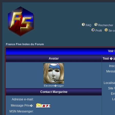
FAQ
Rechercher
Profil
Se c
France Five Index du Forum
Voir 
Avatar
Tout � 
Insc
Mess
Localis
Electrom�nager
Site
Contact Margarine
Em
Lo
Adresse e-mail:
Message Priv�:
MSN Messenger: