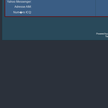
Yahoo Messenger:
Adresse AIM:
Num�ro ICQ:
Powered by
Tra