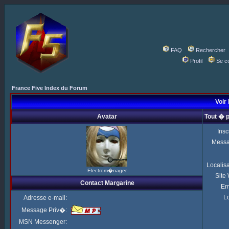
FAQ
Rechercher
Profil
Se c
France Five Index du Forum
Voir 
Avatar
Tout � 
Insc
Mess
Localis
Electrom�nager
Site
Contact Margarine
Em
Lo
Adresse e-mail:
Message Priv�:
MSN Messenger: