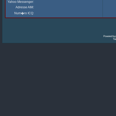
Yahoo Messenger:
Adresse AIM:
Num�ro ICQ:
Powered by
Tra