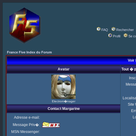
FAQ
Rechercher
Profil
Se c
France Five Index du Forum
Voir 
Avatar
Tout � 
Insc
Mess
Localis
Electrom�nager
Site
Contact Margarine
Em
Lo
Adresse e-mail:
Message Priv�:
MSN Messenger: