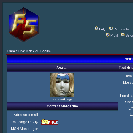
FAQ
Rechercher
Profil
Se c
France Five Index du Forum
Voir 
Avatar
Tout � 
Insc
Mess
Localis
Electrom�nager
Site
Contact Margarine
Em
Lo
Adresse e-mail:
Message Priv�:
MSN Messenger: