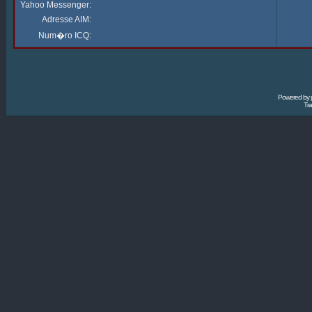
Yahoo Messenger:
Adresse AIM:
Num�ro ICQ:
Powered by
Tra