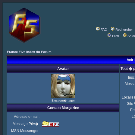
FAQ
Rechercher
Profil
Se c
France Five Index du Forum
Voir 
Avatar
Tout � 
Insc
Mess
Localis
Electrom�nager
Site
Contact Margarine
Em
Lo
Adresse e-mail:
Message Priv�:
MSN Messenger: