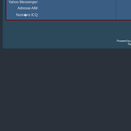
Yahoo Messenger:
Adresse AIM:
Num�ro ICQ:
Powered by
Tra