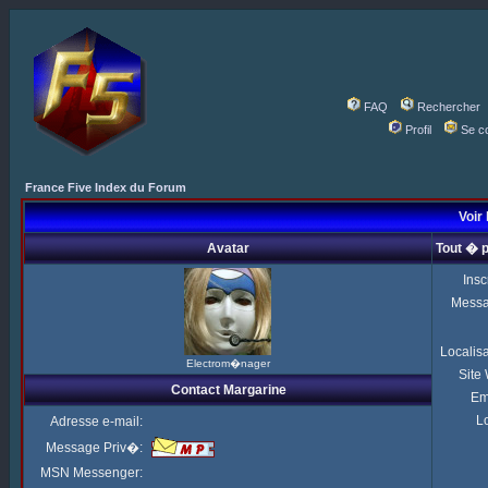
FAQ
Rechercher
Profil
Se c
France Five Index du Forum
Voir 
Avatar
Tout � 
Insc
Mess
Localis
Electrom�nager
Site
Contact Margarine
Em
Lo
Adresse e-mail:
Message Priv�:
MSN Messenger: