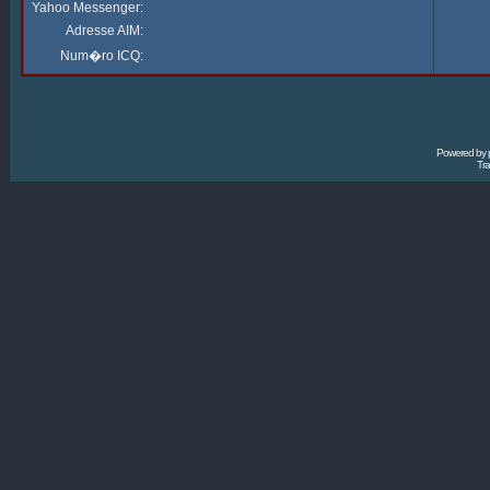
Yahoo Messenger:
Adresse AIM:
Num�ro ICQ:
Powered by
Tra