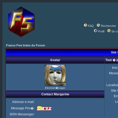
FAQ
Rechercher
Profil
Se c
France Five Index du Forum
Voir 
Avatar
Tout � 
Insc
Mess
Localis
Electrom�nager
Site
Contact Margarine
Em
Lo
Adresse e-mail:
Message Priv�:
MSN Messenger: