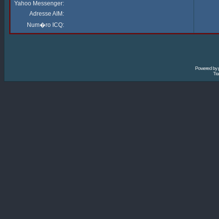
Yahoo Messenger:
Adresse AIM:
Num�ro ICQ:
Powered by
Tra