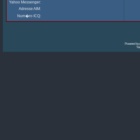
Yahoo Messenger:
Adresse AIM:
Num�ro ICQ:
Powered by
Tra