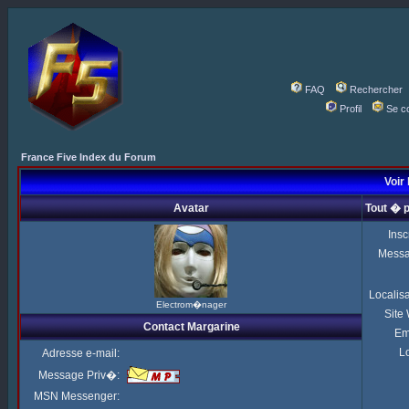
FAQ
Rechercher
Profil
Se c
France Five Index du Forum
Voir 
Avatar
Tout � 
Insc
Mess
Localis
Electrom�nager
Site
Contact Margarine
Em
Lo
Adresse e-mail:
Message Priv�:
MSN Messenger: