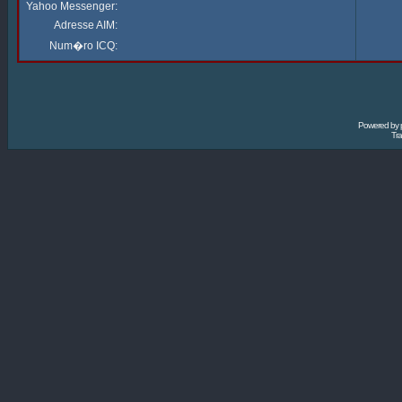
Yahoo Messenger:
Adresse AIM:
Num�ro ICQ:
Powered by
Tra