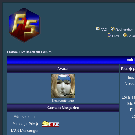
FAQ
Rechercher
Profil
Se c
France Five Index du Forum
Voir 
Avatar
Tout � 
Insc
Mess
Localis
Electrom�nager
Site
Contact Margarine
Em
Lo
Adresse e-mail:
Message Priv�:
MSN Messenger: