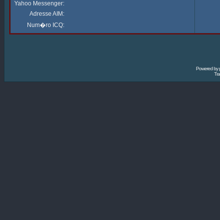
Yahoo Messenger:
Adresse AIM:
Num�ro ICQ:
Powered by
Tra