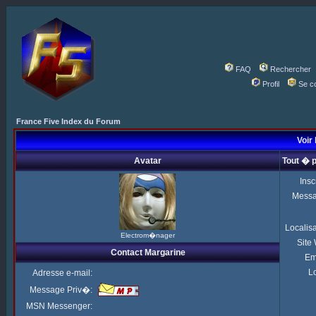
FAQ
Rechercher
Profil
Se c
France Five Index du Forum
Voir 
Avatar
Tout � 
Insc
Mess
Localis
Electrom�nager
Site
Contact Margarine
Em
Lo
Adresse e-mail:
Message Priv�:
MSN Messenger: