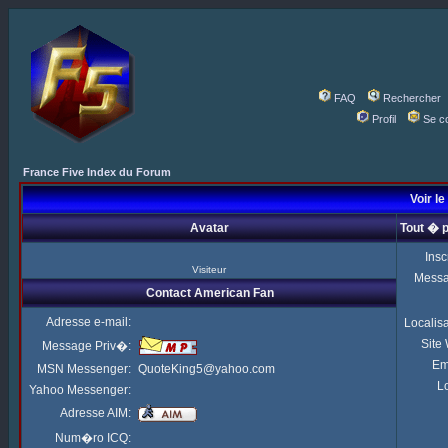
FAQ
Rechercher
Profil
Se c
France Five Index du Forum
Voir le
Avatar
Tout � 
Insc
Visiteur
Mess
Contact American Fan
Adresse e-mail:
Localis
Site
Message Priv�:
Em
MSN Messenger:
QuoteKing5@yahoo.com
Lo
Yahoo Messenger:
Adresse AIM:
Num�ro ICQ: