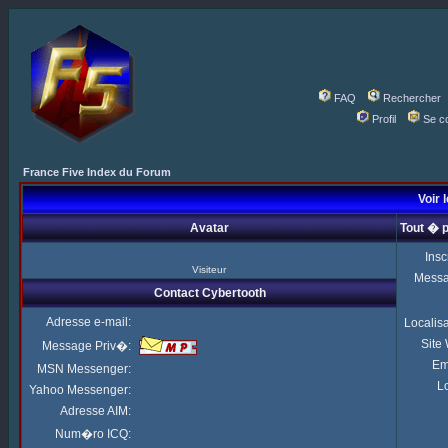
FAQ
Rechercher
Profil
Se c
France Five Index du Forum
Voir 
Avatar
Tout � 
Insc
Visiteur
Mess
Contact Cybertooth
Adresse e-mail:
Localis
Site
Message Priv�:
Em
MSN Messenger:
Lo
Yahoo Messenger:
Adresse AIM:
Num�ro ICQ: