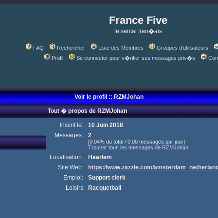
France Five
le sentai fran�ais
FAQ
Rechercher
Liste des Membres
Groupes d'utilisateurs
Profil
Se connecter pour v�rifier ses messages priv�s
Con
Voir le profil :: RZMJohan
Tout � propos de RZMJohan
Inscrit le:
10 Juin 2018
Messages:
2
[0.04% du total / 0.00 messages par jour]
Trouver tous les messages de RZMJohan
Localisation:
Haarlem
Site Web:
https://www.zazzle.com/amsterdam_netherla
Emploi:
Support clerk
Loisirs:
Racquetball