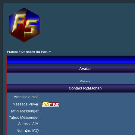
France Five Index du Forum
Avatar
Visiteur
Contact RZMJohan
Adresse e-mail:
Message Priv�:
MSN Messenger:
Yahoo Messenger:
Adresse AIM:
Num�ro ICQ: