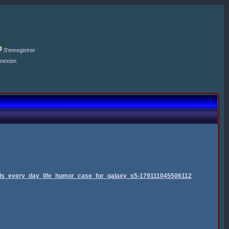
S'enregistrer
nexion
nds_every_day_life_humor_case_for_galaxy_s5-179111045506112