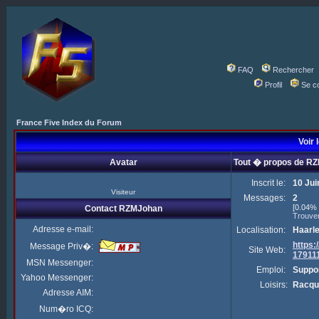
FAQ
Rechercher
Profil
Se c
France Five Index du Forum
Voir 
Avatar
Tout � propos de R
Inscrit le:
10 Jui
Visiteur
Messages:
2
[0.04% 
Contact RZMJohan
Trouve
Adresse e-mail:
Localisation:
Haarl
https
Message Priv�:
Site Web:
17911
MSN Messenger:
Emploi:
Suppor
Yahoo Messenger:
Loisirs:
Racqu
Adresse AIM:
Num�ro ICQ: