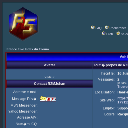
FAQ
Rechercher
Profil
Se c
France Five Index du Forum
Voir 
Avatar
Tout � propos de R
Inscrit le:
10 Jui
Visiteur
Messages:
2
[0.04% 
Contact RZMJohan
Trouve
Adresse e-mail:
Localisation:
Haarl
https
Message Priv�:
Site Web:
17911
MSN Messenger:
Emploi:
Suppor
Yahoo Messenger:
Loisirs:
Racqu
Adresse AIM:
Num�ro ICQ: