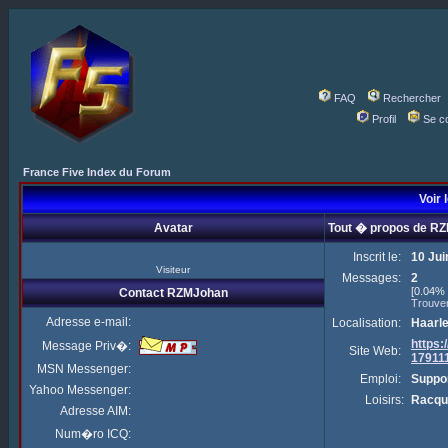
FAQ
Rechercher
Profil
Se c
France Five Index du Forum
Voir 
Avatar
Tout � propos de R
Inscrit le:
10 Jui
Visiteur
Messages:
2
[0.04% 
Contact RZMJohan
Trouve
Adresse e-mail:
Localisation:
Haarl
https
Message Priv�:
Site Web:
17911
MSN Messenger:
Emploi:
Suppor
Yahoo Messenger:
Loisirs:
Racqu
Adresse AIM:
Num�ro ICQ: