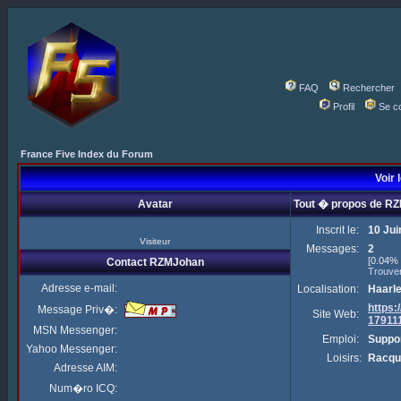
FAQ
Rechercher
Profil
Se c
France Five Index du Forum
Voir 
Avatar
Tout � propos de R
Inscrit le:
10 Jui
Visiteur
Messages:
2
[0.04% 
Contact RZMJohan
Trouve
Adresse e-mail:
Localisation:
Haarl
https
Message Priv�:
Site Web:
17911
MSN Messenger:
Emploi:
Suppor
Yahoo Messenger:
Loisirs:
Racqu
Adresse AIM:
Num�ro ICQ: