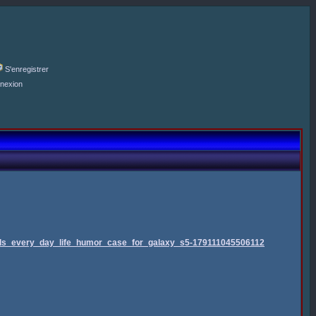
S'enregistrer
nexion
nds_every_day_life_humor_case_for_galaxy_s5-179111045506112