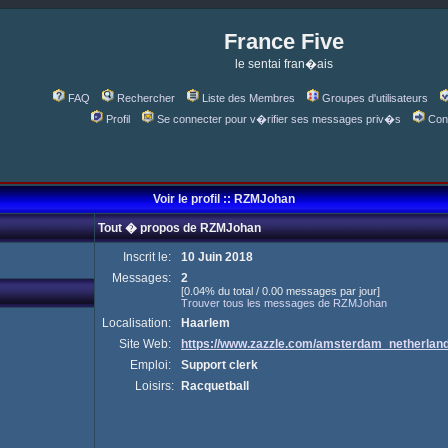
France Five
le sentai fran�ais
FAQ
Rechercher
Liste des Membres
Groupes d'utilisateurs
Profil
Se connecter pour v�rifier ses messages priv�s
Con
Voir le profil :: RZMJohan
Tout � propos de RZMJohan
Inscrit le:
10 Juin 2018
Messages:
2
[0.04% du total / 0.00 messages par jour]
Trouver tous les messages de RZMJohan
Localisation:
Haarlem
Site Web:
https://www.zazzle.com/amsterdam_netherla
Emploi:
Support clerk
Loisirs:
Racquetball