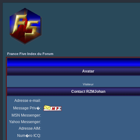
France Five Index du Forum
Avatar
Visiteur
Contact RZMJohan
Adresse e-mail:
Message Priv�:
MSN Messenger:
Yahoo Messenger:
Adresse AIM:
Num�ro ICQ: