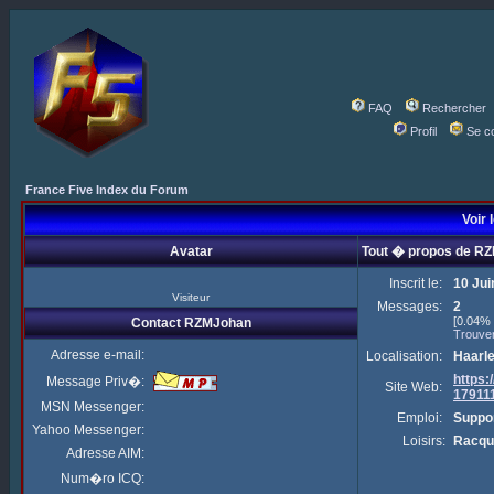
FAQ
Rechercher
Profil
Se c
France Five Index du Forum
Voir 
Avatar
Tout � propos de R
Inscrit le:
10 Jui
Visiteur
Messages:
2
[0.04% 
Contact RZMJohan
Trouve
Adresse e-mail:
Localisation:
Haarl
https
Message Priv�:
Site Web:
17911
MSN Messenger:
Emploi:
Suppor
Yahoo Messenger:
Loisirs:
Racqu
Adresse AIM:
Num�ro ICQ: