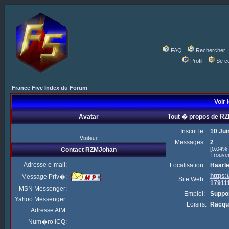
FAQ
Rechercher
Profil
Se c
France Five Index du Forum
Voir 
Avatar
Tout � propos de R
Inscrit le:
10 Jui
Visiteur
Messages:
2
[0.04% 
Contact RZMJohan
Trouve
Adresse e-mail:
Localisation:
Haarl
https
Message Priv�:
Site Web:
17911
MSN Messenger:
Emploi:
Suppor
Yahoo Messenger:
Loisirs:
Racqu
Adresse AIM:
Num�ro ICQ: