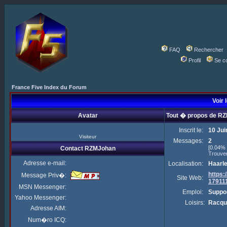
FAQ
Rechercher
Profil
Se c
France Five Index du Forum
Voir 
Avatar
Tout � propos de R
Inscrit le:
10 Jui
Visiteur
Messages:
2
[0.04% 
Contact RZMJohan
Trouve
Adresse e-mail:
Localisation:
Haarl
https
Message Priv�:
Site Web:
17911
MSN Messenger:
Emploi:
Suppor
Yahoo Messenger:
Loisirs:
Racqu
Adresse AIM:
Num�ro ICQ: