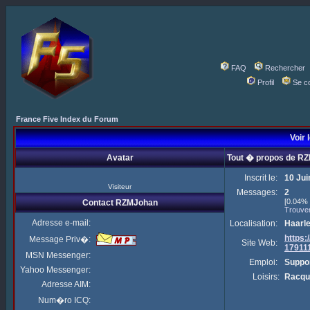
FAQ
Rechercher
Profil
Se c
France Five Index du Forum
Voir 
Avatar
Tout � propos de R
Inscrit le:
10 Jui
Visiteur
Messages:
2
[0.04% 
Contact RZMJohan
Trouve
Adresse e-mail:
Localisation:
Haarl
https
Message Priv�:
Site Web:
17911
MSN Messenger:
Emploi:
Suppor
Yahoo Messenger:
Loisirs:
Racqu
Adresse AIM:
Num�ro ICQ: