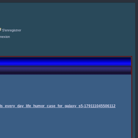
S'enregistrer
nexion
nds_every_day_life_humor_case_for_galaxy_s5-179111045506112