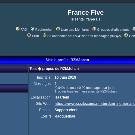
France Five
le sentai fran�ais
FAQ
Rechercher
Liste des Membres
Groupes d'utilisateurs
Profil
Se connecter pour v�rifier ses messages priv�s
Con
Voir le profil :: RZMJohan
Tout � propos de RZMJohan
Inscrit le:
10 Juin 2018
Messages:
2
[0.04% du total / 0.00 messages par jour]
Trouver tous les messages de RZMJohan
Localisation:
Haarlem
Site Web:
https://www.zazzle.com/amsterdam_netherla
Emploi:
Support clerk
Loisirs:
Racquetball