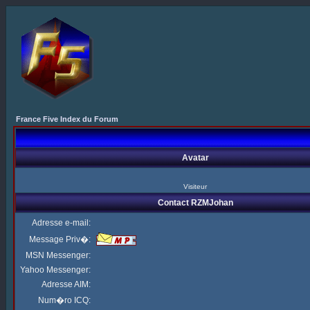
France Five Index du Forum
Avatar
Visiteur
Contact RZMJohan
Adresse e-mail:
Message Priv�:
MSN Messenger:
Yahoo Messenger:
Adresse AIM:
Num�ro ICQ: