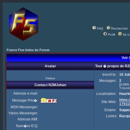
FAQ
Rechercher
Profil
Se c
France Five Index du Forum
Voir 
Avatar
Tout � propos de R
Inscrit le:
10 Jui
Visiteur
Messages:
2
[0.04% 
Contact RZMJohan
Trouve
Adresse e-mail:
Localisation:
Haarl
https
Message Priv�:
Site Web:
17911
MSN Messenger:
Emploi:
Suppor
Yahoo Messenger:
Loisirs:
Racqu
Adresse AIM:
Num�ro ICQ: