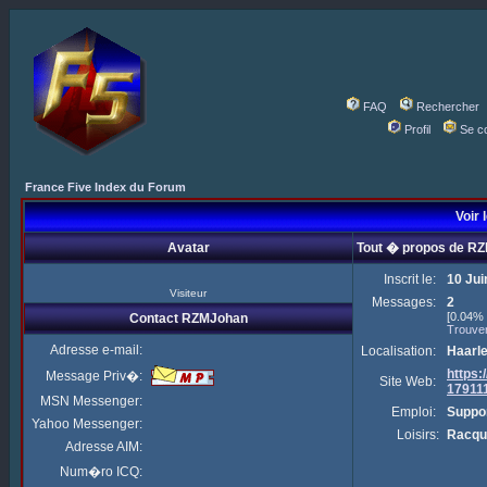
FAQ
Rechercher
Profil
Se c
France Five Index du Forum
Voir 
Avatar
Tout � propos de R
Inscrit le:
10 Jui
Visiteur
Messages:
2
[0.04% 
Contact RZMJohan
Trouve
Adresse e-mail:
Localisation:
Haarl
https
Message Priv�:
Site Web:
17911
MSN Messenger:
Emploi:
Suppor
Yahoo Messenger:
Loisirs:
Racqu
Adresse AIM:
Num�ro ICQ: