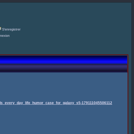
S'enregistrer
nexion
nds_every_day_life_humor_case_for_galaxy_s5-179111045506112