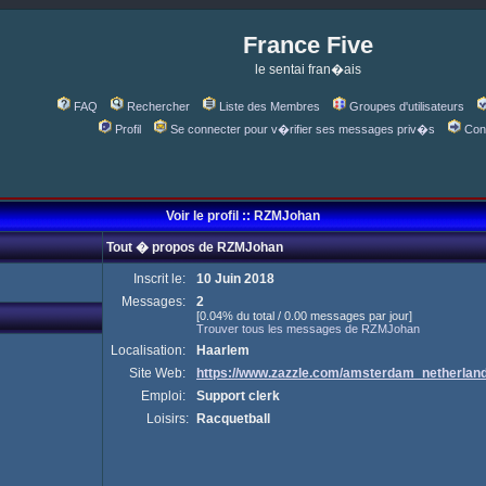
France Five
le sentai fran�ais
FAQ
Rechercher
Liste des Membres
Groupes d'utilisateurs
Profil
Se connecter pour v�rifier ses messages priv�s
Con
Voir le profil :: RZMJohan
Tout � propos de RZMJohan
Inscrit le:
10 Juin 2018
Messages:
2
[0.04% du total / 0.00 messages par jour]
Trouver tous les messages de RZMJohan
Localisation:
Haarlem
Site Web:
https://www.zazzle.com/amsterdam_netherla
Emploi:
Support clerk
Loisirs:
Racquetball