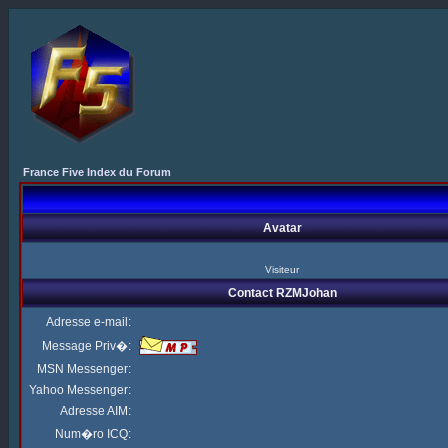
France Five Index du Forum
Avatar
Visiteur
Contact RZMJohan
Adresse e-mail:
Message Priv�:
MSN Messenger:
Yahoo Messenger:
Adresse AIM:
Num�ro ICQ: