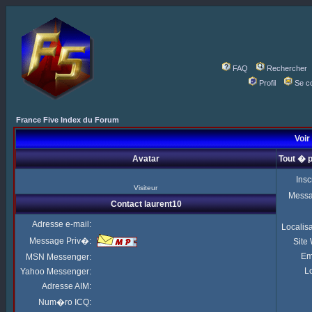
FAQ
Rechercher
Profil
Se c
France Five Index du Forum
Voir 
Avatar
Tout � p
Insc
Visiteur
Mess
Contact laurent10
Adresse e-mail:
Localis
Message Priv�:
Site
Em
MSN Messenger:
Lo
Yahoo Messenger:
Adresse AIM:
Num�ro ICQ: