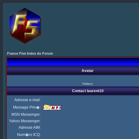
France Five Index du Forum
Avatar
Visiteur
Contact laurent10
Adresse e-mail:
Message Priv�:
MSN Messenger:
Yahoo Messenger:
Adresse AIM:
Num�ro ICQ: