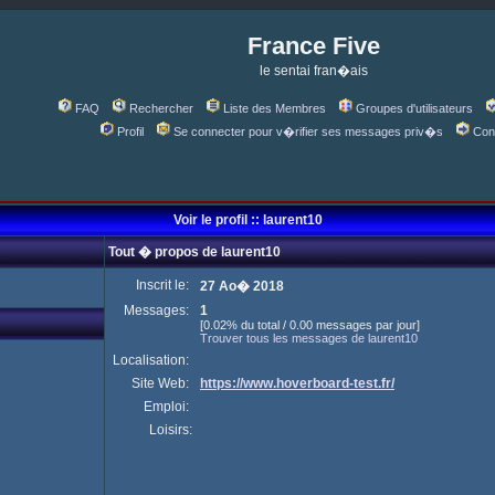
France Five
le sentai fran�ais
FAQ
Rechercher
Liste des Membres
Groupes d'utilisateurs
Profil
Se connecter pour v�rifier ses messages priv�s
Con
Voir le profil :: laurent10
Tout � propos de laurent10
Inscrit le:
27 Ao� 2018
Messages:
1
[0.02% du total / 0.00 messages par jour]
Trouver tous les messages de laurent10
Localisation:
Site Web:
https://www.hoverboard-test.fr/
Emploi:
Loisirs: