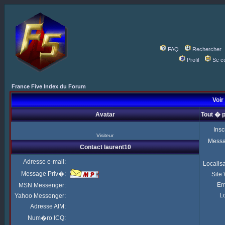
FAQ
Rechercher
Profil
Se c
France Five Index du Forum
Voir 
Avatar
Tout � p
Insc
Visiteur
Mess
Contact laurent10
Adresse e-mail:
Localis
Message Priv�:
Site
Em
MSN Messenger:
Lo
Yahoo Messenger:
Adresse AIM:
Num�ro ICQ: