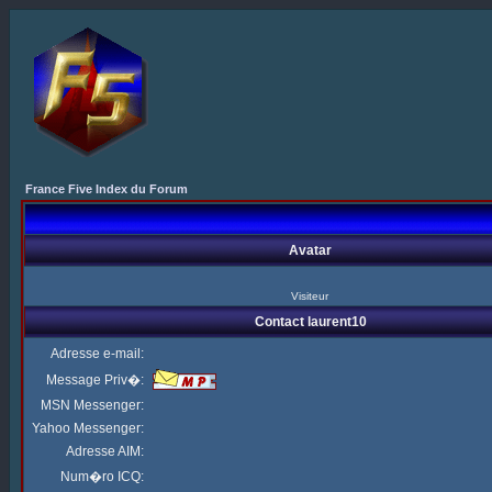
France Five Index du Forum
Avatar
Visiteur
Contact laurent10
Adresse e-mail:
Message Priv�:
MSN Messenger:
Yahoo Messenger:
Adresse AIM:
Num�ro ICQ: