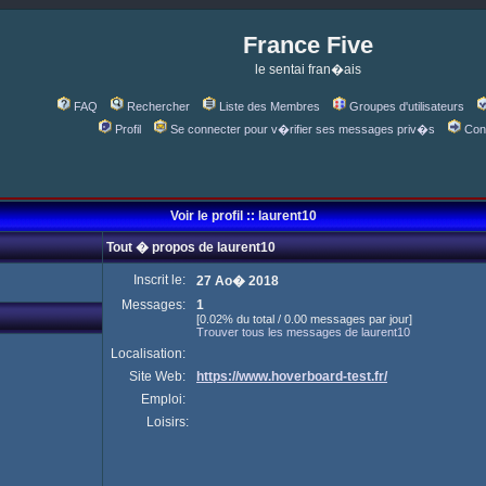
France Five
le sentai fran�ais
FAQ
Rechercher
Liste des Membres
Groupes d'utilisateurs
Profil
Se connecter pour v�rifier ses messages priv�s
Con
Voir le profil :: laurent10
Tout � propos de laurent10
Inscrit le:
27 Ao� 2018
Messages:
1
[0.02% du total / 0.00 messages par jour]
Trouver tous les messages de laurent10
Localisation:
Site Web:
https://www.hoverboard-test.fr/
Emploi:
Loisirs: