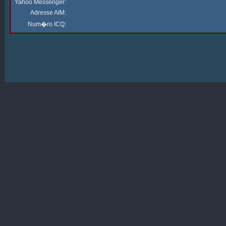
Yahoo Messenger:
Adresse AIM:
Num�ro ICQ: