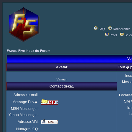
FAQ
Rechercher
Profil
Se c
France Five Index du Forum
Voi
Avatar
Tout � 
Insc
Visiteur
Mess
Contact deka1
Adresse e-mail:
Localis
Site
Message Priv�:
Em
MSN Messenger:
Lo
Yahoo Messenger:
Adresse AIM:
Num�ro ICQ: