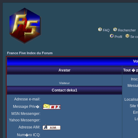
FAQ
Rechercher
Profil
Se c
France Five Index du Forum
Voi
Avatar
Tout � 
Insc
Visiteur
Mess
Contact deka1
Adresse e-mail:
Localis
Site
Message Priv�:
Em
MSN Messenger:
Lo
Yahoo Messenger:
Adresse AIM:
Num�ro ICQ: